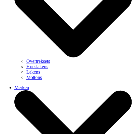
Overtreksets
Hoeslakens
Lakens
Moltons
Merken