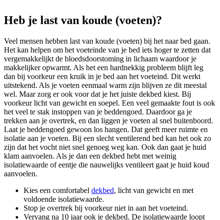
Heb je last van koude (voeten)?
Veel mensen hebben last van koude (voeten) bij het naar bed gaan.
Het kan helpen om het voeteinde van je bed iets hoger te zetten dat
vergemakkelijkt de bloedsdoorstoming in lichaam waardoor je
makkelijker opwarmt. Als het een hardnekkig probleem blijft leg
dan bij voorkeur een kruik in je bed aan het voeteind. Dit werkt
uitstekend. Als je voeten eenmaal warm zijn blijven ze dit meestal
wel. Maar zorg er ook voor dat je het juiste dekbed kiest. Bij
voorkeur licht van gewicht en soepel. Een veel gemaakte fout is ook
het veel te stak instoppen van je beddengoed. Daardoor ga je
trekken aan je overtrek, en dan liggen je voeten al snel buitenboord.
Laat je beddengoed gewoon los hangen. Dat geeft meer ruimte en
isolatie aan je voeten. Bij een slecht ventilerend bed kan het ook zo
zijn dat het vocht niet snel genoeg weg kan. Ook dan gaat je huid
klam aanvoelen. Als je dan een dekbed hebt met weinig
isolatiewaarde of eentje die nauwelijks ventileert gaat je huid koud
aanvoelen.
Kies een comfortabel
dekbed
, licht van gewicht en met
voldoende isolatiewaarde.
Stop je overtrek bij voorkeur niet in aan het voeteind.
Vervang na 10 jaar ook je dekbed. De isolatiewaarde loopt