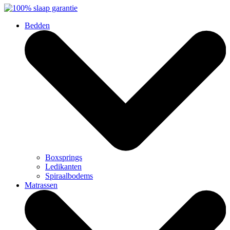
Bedden
Boxsprings
Ledikanten
Spiraalbodems
Matrassen